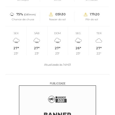
75%
05h30
17h20
(0.81mm)
Chance de chuva
Nascer do sol
Pôr do sol
SEX
SÁB
DOM
SEG
TER
27°
27°
27°
26°
27°
23°
23°
23°
23°
22°
Atualizado às 14h01
PUBLICIDADE