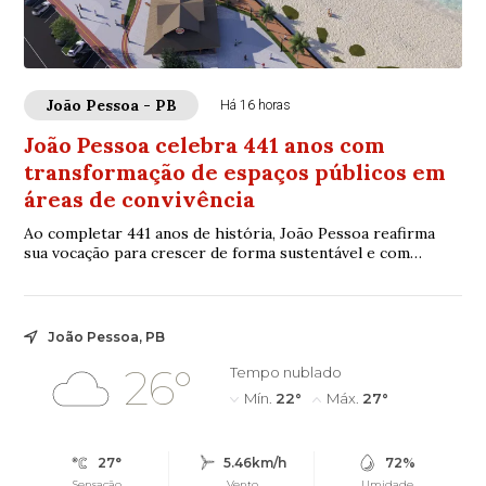
João Pessoa - PB
Há 16 horas
João Pessoa celebra 441 anos com
transformação de espaços públicos em
áreas de convivência
Ao completar 441 anos de história, João Pessoa reafirma
sua vocação para crescer de forma sustentável e com
qualidade de vida. Reconhecida nacional...
João Pessoa, PB
26°
Tempo nublado
Mín.
22°
Máx.
27°
27°
5.46km/h
72%
Sensação
Vento
Umidade