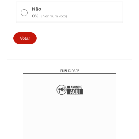
Não
0%
(Nenhum voto)
PUBLICIDADE