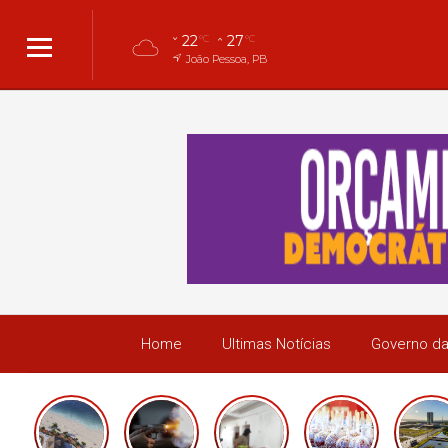
22
27
°C
°C
João Pessoa, PB
Home
Ultimas Notícias
Governo da