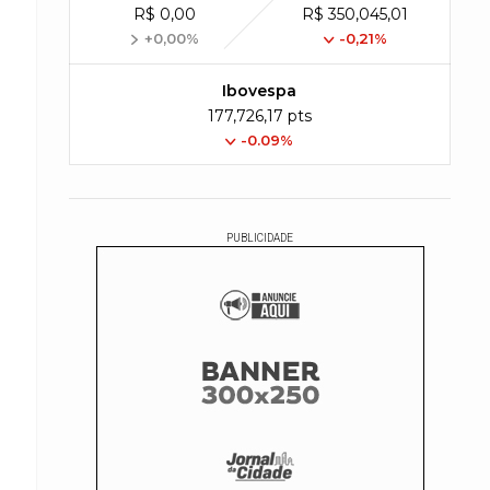
R$ 0,00
R$ 350,045,01
+0,00%
-0,21%
Ibovespa
177,726,17 pts
-0.09%
PUBLICIDADE