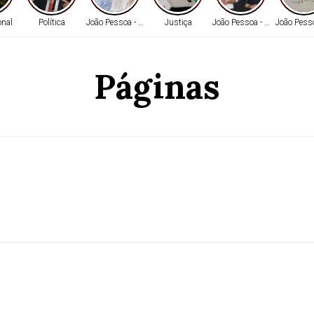
onal
Política
João Pessoa - PB
Justiça
João Pessoa - PB
João Pess
Páginas