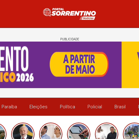
PUBLICIDADE
 Paraíba
Eleições
Política
Policial
Brasil