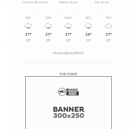
Chance de chuva
Nascer do sol
Pôr do sol
SEX
SÁB
DOM
SEG
TER
27°
27°
27°
26°
27°
23°
23°
23°
23°
22°
Atualizado às 00h04
PUBLICIDADE