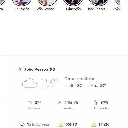
oa - PB
Educação
João Pessoa - PB
Educação
João Pessoa - PB
João Pess
João Pessoa, PB
23°
Tempo nublado
Mín.
22°
Máx.
27°
24°
4.1km/h
87%
Sensação
Vento
Umidade
75%
05h30
17h20
(0.81mm)