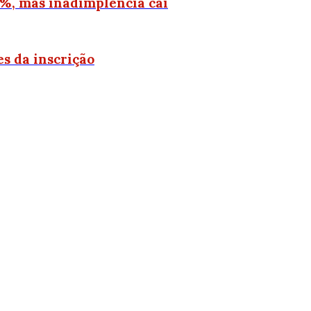
2%, mas inadimplência cai
s da inscrição