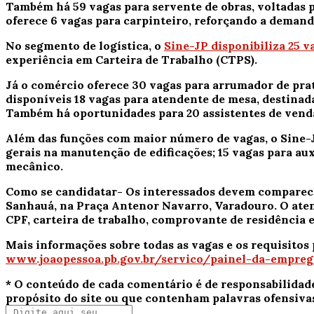
Também há 59 vagas para servente de obras, voltadas 
oferece 6 vagas para carpinteiro, reforçando a demanda
No segmento de logística, o
Sine-JP disponibiliza 25 v
experiência em Carteira de Trabalho (CTPS).
Já o comércio oferece 30 vagas para arrumador de prat
disponíveis 18 vagas para atendente de mesa, destinad
Também há oportunidades para 20 assistentes de vendas
Além das funções com maior número de vagas, o Sine-JP
gerais na manutenção de edificações; 15 vagas para auxi
mecânico.
Como se candidatar-
Os interessados devem comparecer
Sanhauá, na Praça Antenor Navarro, Varadouro. O atend
CPF, carteira de trabalho, comprovante de residência e
Mais informações sobre todas as vagas e os requisitos
www.joaopessoa.pb.gov.br/servico/painel-da-empreg
* O conteúdo de cada comentário é de responsabilidad
propósito do site ou que contenham palavras ofensiva