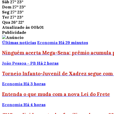
Sáb
27°
23°
Dom
27°
23°
Seg
27°
23°
Ter
27°
23°
Qua
26°
22°
Atualizado às 00h01
Publicidade
Últimas notícias
Economia
Há 29 minutos
Ninguém acerta Mega-Sena; prêmio acumula p
João Pessoa - PB
Há 2 horas
Torneio Infanto-Juvenil de Xadrez segue com i
Economia
Há 3 horas
Entenda o que muda com a nova Lei do Frete
Economia
Há 4 horas