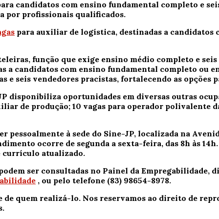
para candidatos com ensino fundamental completo e sei
 por profissionais qualificados.
agas
para auxiliar de logística, destinadas a candidato
eleiras, função que exige ensino médio completo e seis 
as a candidatos com ensino fundamental completo ou ens
 e seis vendedores pracistas, fortalecendo as opções pa
 disponibiliza oportunidades em diversas outras ocupaçõ
liar de produção; 10 vagas para operador polivalente da 
 pessoalmente à sede do Sine-JP, localizada na Avenida
imento ocorre de segunda a sexta-feira, das 8h às 14h. 
 currículo atualizado.
 podem ser consultadas no Painel da Empregabilidade, di
abilidade
, ou pelo telefone (83) 98654-8978.
e de quem realizá-lo. Nos reservamos ao direito de re
s.