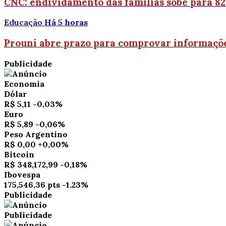
CNC: endividamento das famílias sobe para 8
Educação
Há 5 horas
Prouni abre prazo para comprovar informaçõe
Publicidade
Economia
Dólar
R$ 5,11
-0,03%
Euro
R$ 5,89
-0,06%
Peso Argentino
R$ 0,00
+0,00%
Bitcoin
R$ 348,172,99
-0,18%
Ibovespa
175,546,36 pts
-1.23%
Publicidade
Publicidade