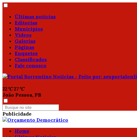
Últimas notícias
Editorias
Municípios
Vídeos
Galerias
Páginas
Enquetes
Classificados
Fale conosco
22
°C
27
°C
João Pessoa, PB
Publicidade
Home