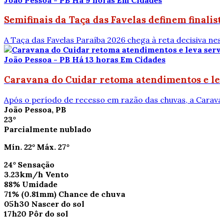
Semifinais da Taça das Favelas definem finalis
A Taça das Favelas Paraíba 2026 chega à reta decisiva nes
João Pessoa - PB
Há 13 horas
Em Cidades
Caravana do Cuidar retoma atendimentos e leva
Após o período de recesso em razão das chuvas, a Caravan
João Pessoa, PB
23°
Parcialmente nublado
Mín.
22°
Máx.
27°
24°
Sensação
3.23km/h
Vento
88%
Umidade
71%
(0.81mm)
Chance de chuva
05h30
Nascer do sol
17h20
Pôr do sol