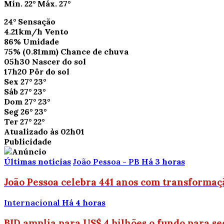
Mín.
22°
Máx.
27°
24°
Sensação
4.21km/h
Vento
86%
Umidade
75%
(0.81mm)
Chance de chuva
05h30
Nascer do sol
17h20
Pôr do sol
Sex
27°
23°
Sáb
27°
23°
Dom
27°
23°
Seg
26°
23°
Ter
27°
22°
Atualizado às 02h01
Publicidade
Últimas notícias
João Pessoa - PB
Há 3 horas
João Pessoa celebra 441 anos com transformaç
Internacional
Há 4 horas
BID amplia para US$ 4 bilhões o fundo para s