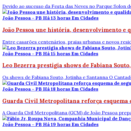
Devido ao sucesso da Festa das Neves no Parque Solon d
João Pessoa - PB
Há 13 horas
Em Cidades
João Pessoa une história, desenvolvimento e q
Entre casarões centenários, praias urbanas e novos resid
João Pessoa - PB
Há 15 horas
Em Cidades
Leo Bezerra prestigia shows de Fabiana Souto,
Os shows de Fabiana Souto, Jotinha e Santanna O Cantado
João Pessoa - PB
Há 18 horas
Em Cidades
Guarda Civil Metropolitana reforça esquema 
A Guarda Civil Metropolitana (GCM) de João Pessoa prep
João Pessoa - PB
Há 19 horas
Em Cidades