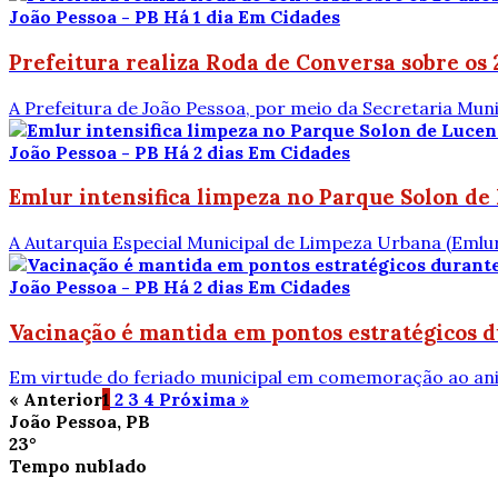
João Pessoa - PB
Há 1 dia
Em Cidades
Prefeitura realiza Roda de Conversa sobre os 
A Prefeitura de João Pessoa, por meio da Secretaria Munic
João Pessoa - PB
Há 2 dias
Em Cidades
Emlur intensifica limpeza no Parque Solon de
A Autarquia Especial Municipal de Limpeza Urbana (Emlur
João Pessoa - PB
Há 2 dias
Em Cidades
Vacinação é mantida em pontos estratégicos du
Em virtude do feriado municipal em comemoração ao aniver
« Anterior
1
2
3
4
Próxima »
João Pessoa, PB
23°
Tempo nublado