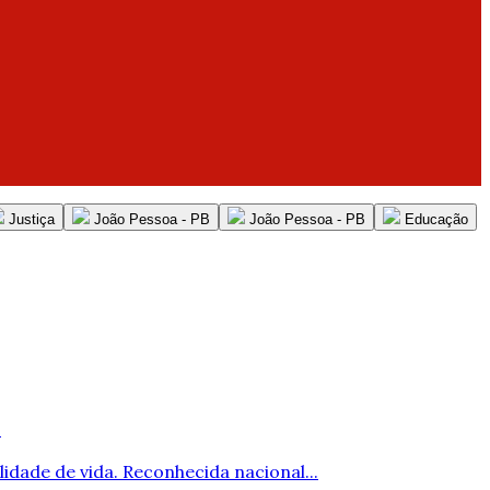
Justiça
João Pessoa - PB
João Pessoa - PB
Educação
a
idade de vida. Reconhecida nacional...