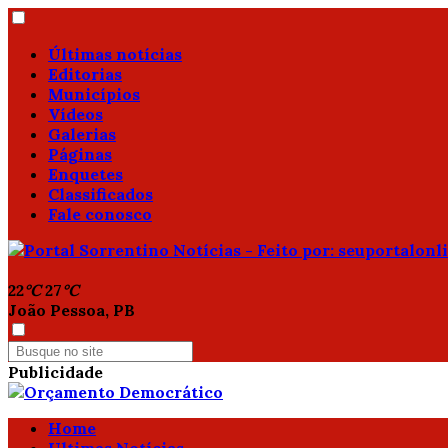
Últimas notícias
Editorias
Municípios
Vídeos
Galerias
Páginas
Enquetes
Classificados
Fale conosco
22
°C
27
°C
João Pessoa, PB
Publicidade
Home