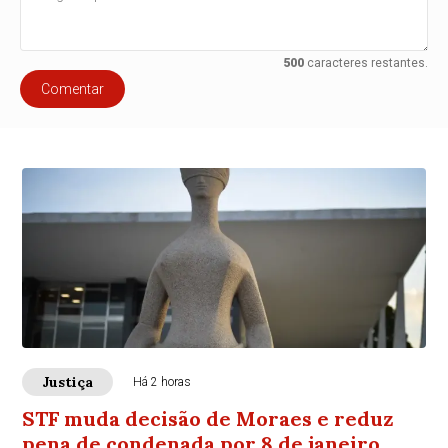
500
caracteres restantes.
Comentar
Justiça
Há 2 horas
STF muda decisão de Moraes e reduz
pena de condenada por 8 de janeiro