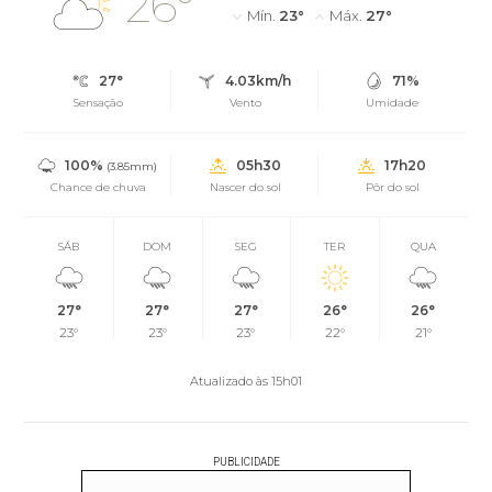
26°
Mín.
23°
Máx.
27°
27°
4.03km/h
71%
Sensação
Vento
Umidade
100%
05h30
17h20
(3.85mm)
Chance de chuva
Nascer do sol
Pôr do sol
SÁB
DOM
SEG
TER
QUA
27°
27°
27°
26°
26°
23°
23°
23°
22°
21°
Atualizado às 15h01
PUBLICIDADE