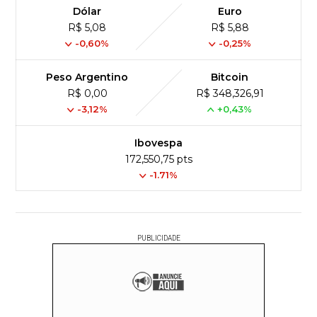
Dólar
Euro
R$ 5,08
R$ 5,88
-0,60%
-0,25%
Peso Argentino
Bitcoin
R$ 0,00
R$ 348,326,91
-3,12%
+0,43%
Ibovespa
172,550,75 pts
-1.71%
PUBLICIDADE