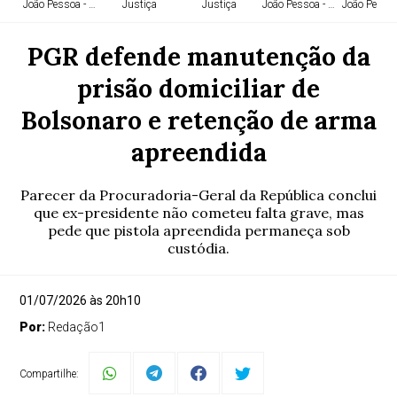
João Pessoa - PB
Justiça
Justiça
João Pessoa - PB
João Pessoa
PGR defende manutenção da
prisão domiciliar de
Bolsonaro e retenção de arma
apreendida
Parecer da Procuradoria-Geral da República conclui
que ex-presidente não cometeu falta grave, mas
pede que pistola apreendida permaneça sob
custódia.
01/07/2026 às 20h10
Por:
Redação1
Compartilhe: