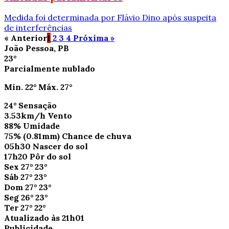
Medida foi determinada por Flávio Dino após suspeita
de interferências
« Anterior
1
2
3
4
Próxima »
João Pessoa, PB
23°
Parcialmente nublado
Mín.
22°
Máx.
27°
24°
Sensação
3.53km/h
Vento
88%
Umidade
75%
(0.81mm)
Chance de chuva
05h30
Nascer do sol
17h20
Pôr do sol
Sex
27°
23°
Sáb
27°
23°
Dom
27°
23°
Seg
26°
23°
Ter
27°
22°
Atualizado às 21h01
Publicidade