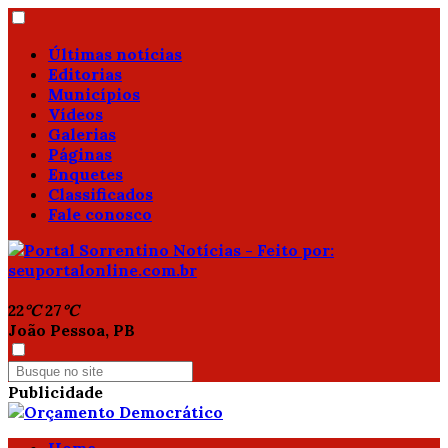
Últimas notícias
Editorias
Municípios
Vídeos
Galerias
Páginas
Enquetes
Classificados
Fale conosco
22
°C
27
°C
João Pessoa, PB
Publicidade