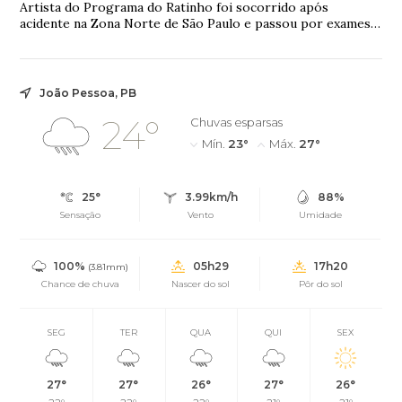
Artista do Programa do Ratinho foi socorrido após
acidente na Zona Norte de São Paulo e passou por exames
complementares
João Pessoa, PB
24°
Chuvas esparsas
Mín.
23°
Máx.
27°
25°
3.99km/h
88%
Sensação
Vento
Umidade
100%
05h29
17h20
(3.81mm)
Chance de chuva
Nascer do sol
Pôr do sol
SEG
TER
QUA
QUI
SEX
27°
27°
26°
27°
26°