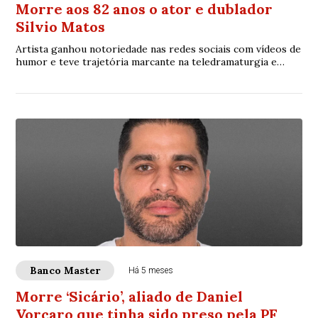
Morre aos 82 anos o ator e dublador
Silvio Matos
Artista ganhou notoriedade nas redes sociais com vídeos de
humor e teve trajetória marcante na teledramaturgia e
dublagem brasileira
Banco Master
Há 5 meses
Morre ‘Sicário’, aliado de Daniel
Vorcaro que tinha sido preso pela PF