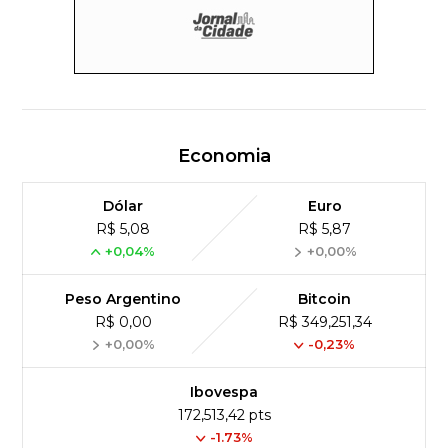
Economia
Dólar
Euro
R$ 5,08
R$ 5,87
+0,04%
+0,00%
Peso Argentino
Bitcoin
R$ 0,00
R$ 349,251,34
+0,00%
-0,23%
Ibovespa
172,513,42 pts
-1.73%