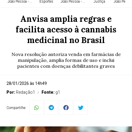
João Pessoa - PB
Esportes
João Pessoa - PB
Justiça
João Pessoa
Anvisa amplia regras e
facilita acesso à cannabis
medicinal no Brasil
Nova resolução autoriza venda em farmácias de
manipulação, amplia formas de uso e inclui
pacientes com doenças debilitantes graves
28/01/2026 às 14h49
Por:
Redação1
Fonte:
g1
Compartilhe: