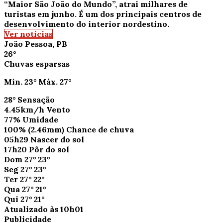
“Maior São João do Mundo”, atrai milhares de
turistas em junho. É um dos principais centros de
desenvolvimento do interior nordestino.
Ver notícias
João Pessoa, PB
26°
Chuvas esparsas
Mín.
23°
Máx.
27°
28°
Sensação
4.45km/h
Vento
77%
Umidade
100%
(2.46mm)
Chance de chuva
05h29
Nascer do sol
17h20
Pôr do sol
Dom
27°
23°
Seg
27°
23°
Ter
27°
22°
Qua
27°
21°
Qui
27°
21°
Atualizado às 10h01
Publicidade