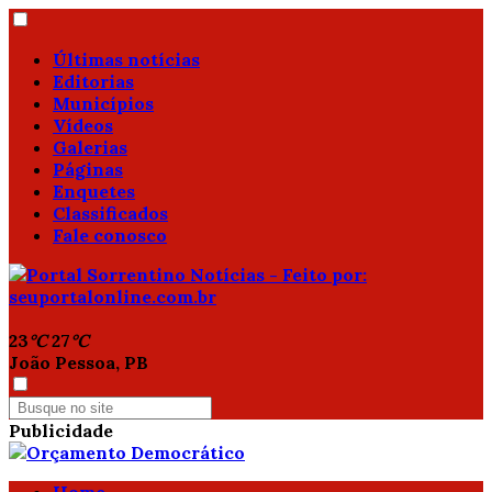
Últimas notícias
Editorias
Municípios
Vídeos
Galerias
Páginas
Enquetes
Classificados
Fale conosco
23
°C
27
°C
João Pessoa, PB
Publicidade