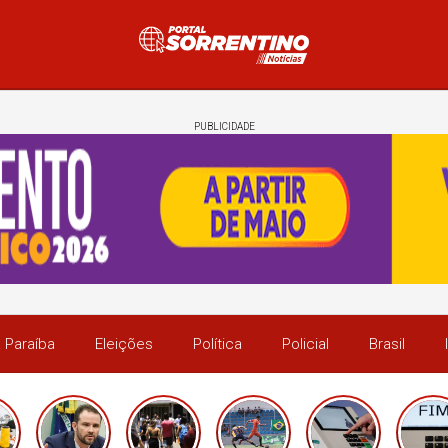
PUBLICIDADE
 Paraíba
Eleições
Política
Policial
Brasil