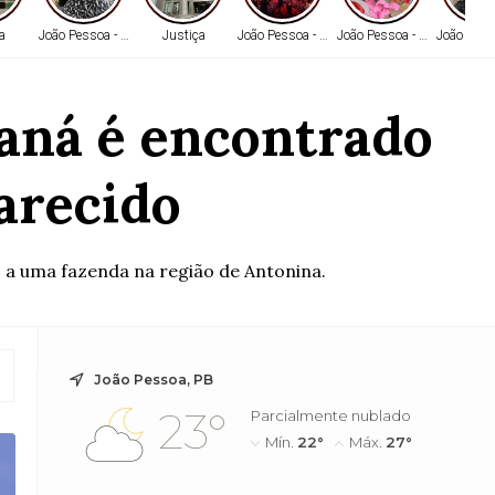
ca
João Pessoa - PB
Justiça
João Pessoa - PB
João Pessoa - PB
João Pess
aná é encontrado
arecido
 a uma fazenda na região de Antonina.
João Pessoa, PB
23°
Parcialmente nublado
Mín.
22°
Máx.
27°