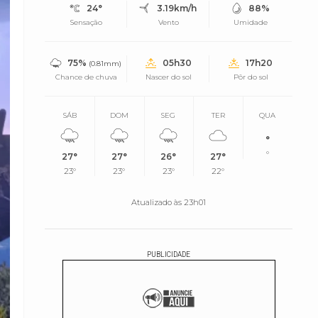
24°
3.19km/h
88%
Sensação
Vento
Umidade
75%
05h30
17h20
(0.81mm)
Chance de chuva
Nascer do sol
Pôr do sol
SÁB
DOM
SEG
TER
QUA
°
°
27°
27°
26°
27°
23°
23°
23°
22°
Atualizado às 23h01
PUBLICIDADE