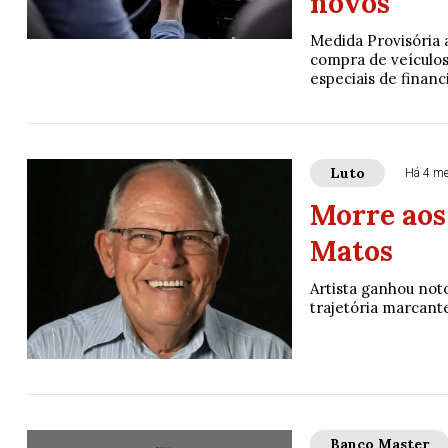
novos
Medida Provisória 
compra de veículos
especiais de finan
Luto
Há 4 m
Morre aos 
Matos
Artista ganhou not
trajetória marcant
Banco Master