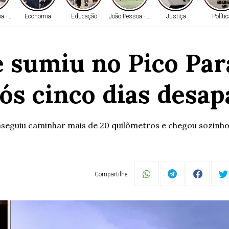
a - PB
Economia
Educação
João Pessoa - PB
Justiça
Políti
e sumiu no Pico Par
pós cinco dias desap
nseguiu caminhar mais de 20 quilômetros e chegou sozinho
Compartilhe: