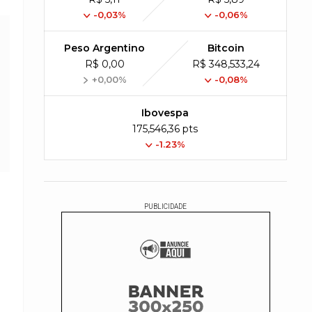
-0,03%
-0,06%
Peso Argentino
Bitcoin
R$ 0,00
R$ 348,533,24
+0,00%
-0,08%
Ibovespa
175,546,36 pts
-1.23%
PUBLICIDADE