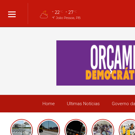
22
27
°C
°C
João Pessoa, PB
Home
Ultimas Notícias
Governo da