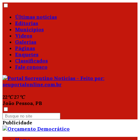
Últimas notícias
Editorias
Municípios
Vídeos
Galerias
Páginas
Enquetes
Classificados
Fale conosco
22
°C
27
°C
João Pessoa, PB
Publicidade