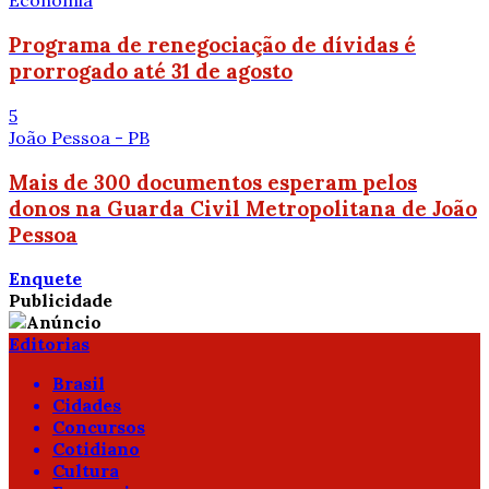
Economia
Programa de renegociação de dívidas é
prorrogado até 31 de agosto
5
João Pessoa - PB
Mais de 300 documentos esperam pelos
donos na Guarda Civil Metropolitana de João
Pessoa
Enquete
Publicidade
Editorias
Brasil
Cidades
Concursos
Cotidiano
Cultura