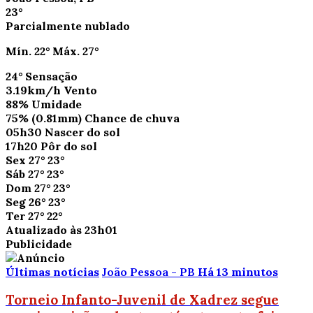
23°
Parcialmente nublado
Mín.
22°
Máx.
27°
24°
Sensação
3.19km/h
Vento
88%
Umidade
75%
(0.81mm)
Chance de chuva
05h30
Nascer do sol
17h20
Pôr do sol
Sex
27°
23°
Sáb
27°
23°
Dom
27°
23°
Seg
26°
23°
Ter
27°
22°
Atualizado às 23h01
Publicidade
Últimas notícias
João Pessoa - PB
Há 13 minutos
Torneio Infanto-Juvenil de Xadrez segue