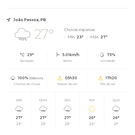
de moda praia, além de confeitar...
João Pessoa, PB
27°
Chuvas esparsas
Mín.
23°
Máx.
27°
29°
5.01km/h
73%
Sensação
Vento
Umidade
100%
05h30
17h20
(3.85mm)
Chance de chuva
Nascer do sol
Pôr do sol
SÁB
DOM
SEG
TER
QUA
27°
27°
27°
26°
26°
23°
23°
23°
22°
21°