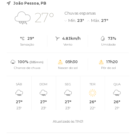
João Pessoa, PB
27°
Chuvas esparsas
Mín.
23°
Máx.
27°
29°
4.83km/h
73%
Sensação
Vento
Umidade
100%
05h30
17h20
(3.85mm)
Chance de chuva
Nascer do sol
Pôr do sol
SÁB
DOM
SEG
TER
QUA
27°
27°
27°
26°
26°
23°
23°
23°
22°
21°
Atualizado às 11h01