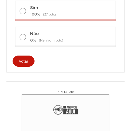
Sim
100%
(37 votos)
Não
0%
(Nenhum voto)
PUBLICIDADE