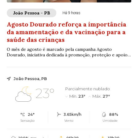
João Pessoa - PB
Há 9 horas
Agosto Dourado reforça a importância
da amamentação e da vacinação para a
saúde das crianças
O mês de agosto é marcado pela campanha Agosto
Dourado, iniciativa dedicada à promoção, proteção e apoio
ao aleitamento materno. A Prefeitura de Jo...
João Pessoa, PB
23°
Parcialmente nublado
Mín.
23°
Máx.
27°
24°
3.65km/h
88%
Sensação
Vento
Umidade