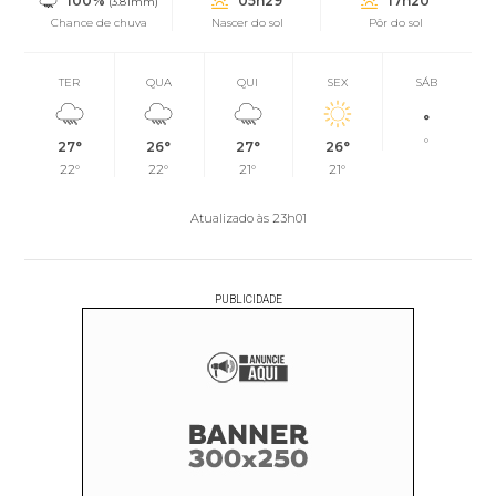
100%
05h29
17h20
(3.81mm)
Chance de chuva
Nascer do sol
Pôr do sol
TER
QUA
QUI
SEX
SÁB
°
°
27°
26°
27°
26°
22°
22°
21°
21°
Atualizado às 23h01
PUBLICIDADE