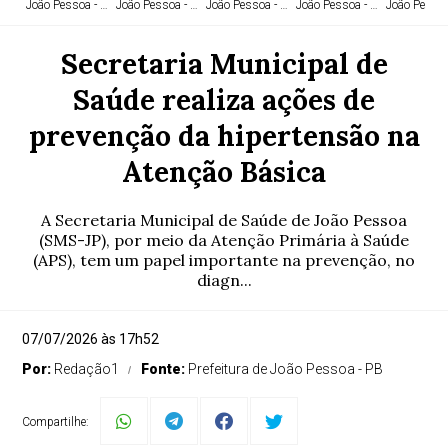
João Pessoa - PB
João Pessoa - PB
João Pessoa - PB
João Pessoa - PB
João Pessoa
Secretaria Municipal de
Saúde realiza ações de
prevenção da hipertensão na
Atenção Básica
A Secretaria Municipal de Saúde de João Pessoa
(SMS-JP), por meio da Atenção Primária à Saúde
(APS), tem um papel importante na prevenção, no
diagn...
07/07/2026 às 17h52
Por:
Redação1
Fonte:
Prefeitura de João Pessoa - PB
Compartilhe: