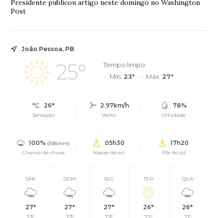
Presidente publicou artigo neste domingo no Washington
Post
João Pessoa, PB
25°
Tempo limpo
Mín.
23°
Máx.
27°
26°
2.97km/h
78%
Sensação
Vento
Umidade
100%
05h30
17h20
(3.85mm)
Chance de chuva
Nascer do sol
Pôr do sol
SÁB
DOM
SEG
TER
QUA
27°
27°
27°
26°
26°
23°
23°
23°
22°
21°