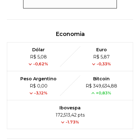
Economia
Dólar
Euro
R$ 5,08
R$ 5,87
-0,62%
-0,33%
Peso Argentino
Bitcoin
R$ 0,00
R$ 349,634,88
-3,12%
+0,83%
Ibovespa
172,513,42 pts
-1.73%