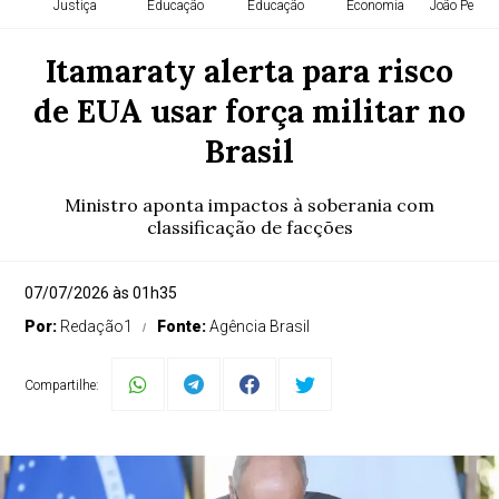
Justiça
Educação
Educação
Economia
João Pessoa
Itamaraty alerta para risco
de EUA usar força militar no
Brasil
Ministro aponta impactos à soberania com
classificação de facções
07/07/2026 às 01h35
Por:
Redação1
Fonte:
Agência Brasil
Compartilhe: