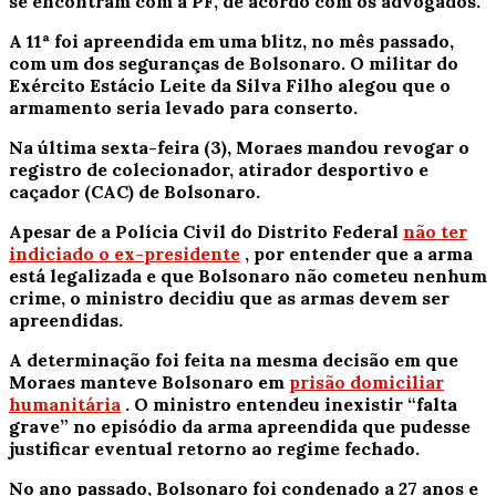
se encontram com a PF, de acordo com os advogados.
A 11ª foi apreendida em uma blitz, no mês passado,
com um dos seguranças de Bolsonaro. O militar do
Exército Estácio Leite da Silva Filho alegou que o
armamento seria levado para conserto.
Na última sexta-feira (3), Moraes mandou revogar o
registro de colecionador, atirador desportivo e
caçador (CAC) de Bolsonaro.
Apesar de a Polícia Civil do Distrito Federal
não ter
indiciado o ex-presidente
, por entender que a arma
está legalizada e que Bolsonaro não cometeu nenhum
crime, o ministro decidiu que as armas devem ser
apreendidas.
A determinação foi feita na mesma decisão em que
Moraes manteve Bolsonaro em
prisão domiciliar
humanitária
.
O ministro entendeu inexistir “falta
grave” no episódio da arma apreendida que pudesse
justificar eventual retorno ao regime fechado.
No ano passado, Bolsonaro foi condenado a 27 anos e