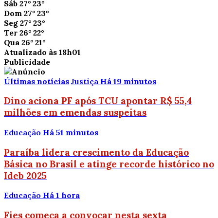
Sáb
27°
23°
Dom
27°
23°
Seg
27°
23°
Ter
26°
22°
Qua
26°
21°
Atualizado às 18h01
Publicidade
Últimas notícias
Justiça
Há 19 minutos
Dino aciona PF após TCU apontar R$ 55,4
milhões em emendas suspeitas
Educação
Há 51 minutos
Paraíba lidera crescimento da Educação
Básica no Brasil e atinge recorde histórico no
Ideb 2025
Educação
Há 1 hora
Fies começa a convocar nesta sexta