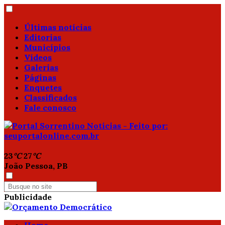
Últimas notícias
Editorias
Municípios
Vídeos
Galerias
Páginas
Enquetes
Classificados
Fale conosco
23
°C
27
°C
João Pessoa, PB
Publicidade