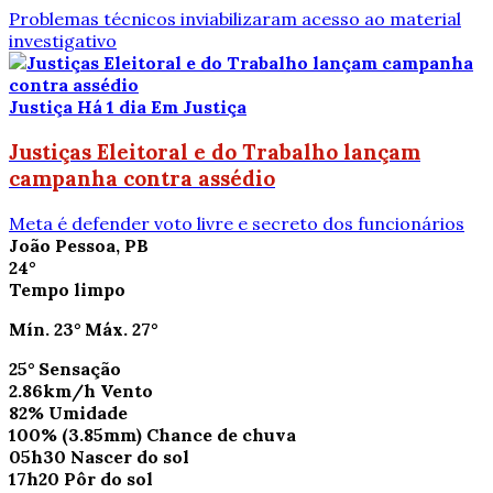
Problemas técnicos inviabilizaram acesso ao material
investigativo
Justiça
Há 1 dia
Em Justiça
Justiças Eleitoral e do Trabalho lançam
campanha contra assédio
Meta é defender voto livre e secreto dos funcionários
João Pessoa, PB
24°
Tempo limpo
Mín.
23°
Máx.
27°
25°
Sensação
2.86km/h
Vento
82%
Umidade
100%
(3.85mm)
Chance de chuva
05h30
Nascer do sol
17h20
Pôr do sol