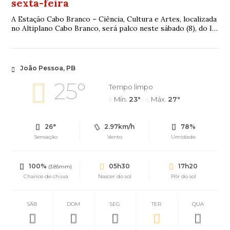
sexta-feira
A Estação Cabo Branco – Ciência, Cultura e Artes, localizada
no Altiplano Cabo Branco, será palco neste sábado (8), do IIº
Torneio Infantil de Xad...
João Pessoa, PB
25°
Tempo limpo
Mín.
23°
Máx.
27°
26°
2.97km/h
78%
Sensação
Vento
Umidade
100%
05h30
17h20
(3.85mm)
Chance de chuva
Nascer do sol
Pôr do sol
SÁB
DOM
SEG
TER
QUA