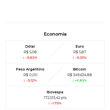
Economia
Dólar
Euro
R$ 5,08
R$ 5,87
-0,62%
-0,33%
Peso Argentino
Bitcoin
R$ 0,00
R$ 349,634,88
-3,12%
+0,83%
Ibovespa
172,513,42 pts
-1.73%