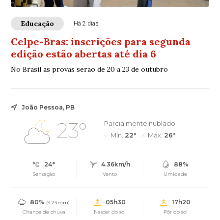
Educação
Há 2 dias
Celpe-Bras: inscrições para segunda
edição estão abertas até dia 6
No Brasil as provas serão de 20 a 23 de outubro
João Pessoa, PB
23°
Parcialmente nublado
Mín.
22°
Máx.
26°
24°
4.36km/h
88%
Sensação
Vento
Umidade
80%
05h30
17h20
(4.24mm)
Chance de chuva
Nascer do sol
Pôr do sol