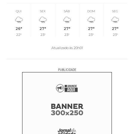
QUI
SEX
SÁB
DOM
SEG
26°
27°
27°
27°
27°
22°
23°
23°
23°
23°
Atualizado às 20h01
PUBLICIDADE