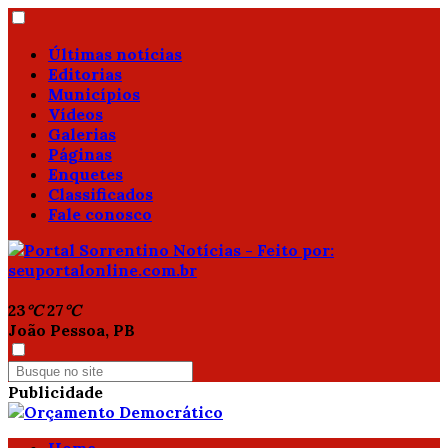
Últimas notícias
Editorias
Municípios
Vídeos
Galerias
Páginas
Enquetes
Classificados
Fale conosco
23
°C
27
°C
João Pessoa, PB
Publicidade