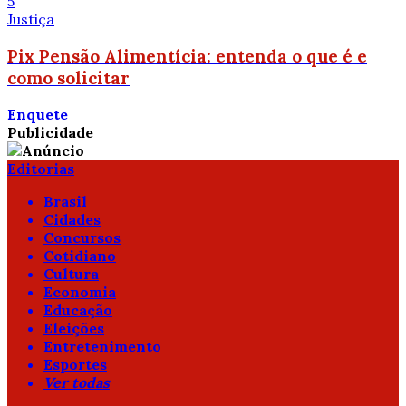
5
Justiça
Pix Pensão Alimentícia: entenda o que é e
como solicitar
Enquete
Publicidade
Editorias
Brasil
Cidades
Concursos
Cotidiano
Cultura
Economia
Educação
Eleições
Entretenimento
Esportes
Ver todas