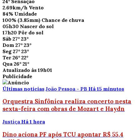
24°
Sensação
2.69km/h
Vento
84%
Umidade
100%
(3.85mm)
Chance de chuva
05h30
Nascer do sol
17h20
Pôr do sol
Sáb
27°
23°
Dom
27°
23°
Seg
27°
23°
Ter
26°
22°
Qua
26°
21°
Atualizado às 19h01
Publicidade
Últimas notícias
João Pessoa - PB
Há 15 minutos
Orquestra Sinfônica realiza concerto nesta
sexta-feira com obras de Mozart e Haydn
Justiça
Há 1 hora
Dino aciona PF após TCU apontar R$ 55,4