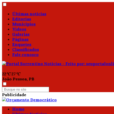
Últimas notícias
Editorias
Municípios
Vídeos
Galerias
Páginas
Enquetes
Classificados
Fale conosco
22
°C
27
°C
João Pessoa, PB
Publicidade
Home