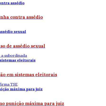
anha contra assédio
so de assédio sexual
 a subordinada
ão em sistemas eleitorais
afirma TSE
mo punição máxima para juiz