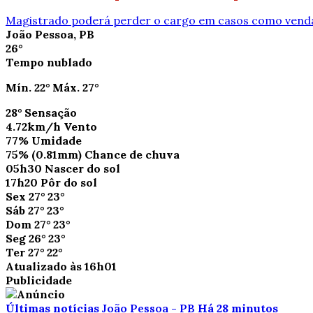
Magistrado poderá perder o cargo em casos como vend
João Pessoa, PB
26°
Tempo nublado
Mín.
22°
Máx.
27°
28°
Sensação
4.72km/h
Vento
77%
Umidade
75%
(0.81mm)
Chance de chuva
05h30
Nascer do sol
17h20
Pôr do sol
Sex
27°
23°
Sáb
27°
23°
Dom
27°
23°
Seg
26°
23°
Ter
27°
22°
Atualizado às 16h01
Publicidade
Últimas notícias
João Pessoa - PB
Há 28 minutos