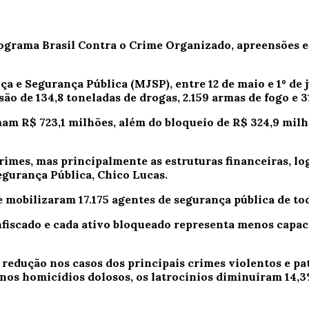
ograma Brasil Contra o Crime Organizado, apreensões e 
a e Segurança Pública (MJSP), entre 12 de maio e 1º de 
ão de 134,8 toneladas de drogas, 2.159 armas de fogo e 3
am R$ 723,1 milhões, além do bloqueio de R$ 324,9 mil
mes, mas principalmente as estruturas financeiras, log
egurança Pública, Chico Lucas.
 mobilizaram 17.175 agentes de segurança pública de tod
nfiscado e cada ativo bloqueado representa menos capac
 redução nos casos dos principais crimes violentos e pa
os homicídios dolosos, os latrocínios diminuíram 14,3%