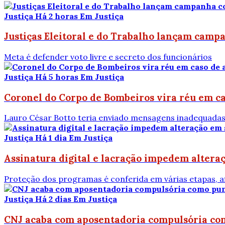
Justiça
Há 2 horas
Em Justiça
Justiças Eleitoral e do Trabalho lançam camp
Meta é defender voto livre e secreto dos funcionários
Justiça
Há 5 horas
Em Justiça
Coronel do Corpo de Bombeiros vira réu em ca
Lauro César Botto teria enviado mensagens inadequadas
Justiça
Há 1 dia
Em Justiça
Assinatura digital e lacração impedem alteraç
Proteção dos programas é conferida em várias etapas, 
Justiça
Há 2 dias
Em Justiça
CNJ acaba com aposentadoria compulsória co