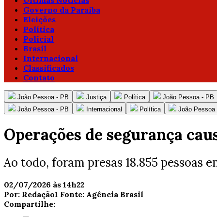
Ultimas Notícias
Governo da Paraíba
Eleições
Política
Policial
Brasil
Internacional
Classificados
Contato
João Pessoa - PB
Justiça
Política
João Pessoa - PB
João Pessoa - PB
Internacional
Política
João Pessoa 
Operações de segurança caus
Ao todo, foram presas 18.855 pessoas e
02/07/2026 às 14h22
Por:
Redação1
Fonte:
Agência Brasil
Compartilhe: