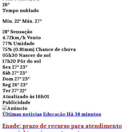
26°
Tempo nublado
Mín.
22°
Máx.
27°
28°
Sensação
4.72km/h
Vento
77%
Umidade
75%
(0.81mm)
Chance de chuva
05h30
Nascer do sol
17h20
Pôr do sol
Sex
27°
23°
Sáb
27°
23°
Dom
27°
23°
Seg
26°
23°
Ter
27°
22°
Atualizado às 16h01
Publicidade
Últimas notícias
Educação
Há 38 minutos
Enade: prazo de recurso para atendimento