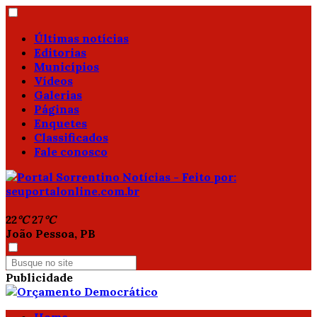
Últimas notícias
Editorias
Municípios
Vídeos
Galerias
Páginas
Enquetes
Classificados
Fale conosco
22
°C
27
°C
João Pessoa, PB
Publicidade