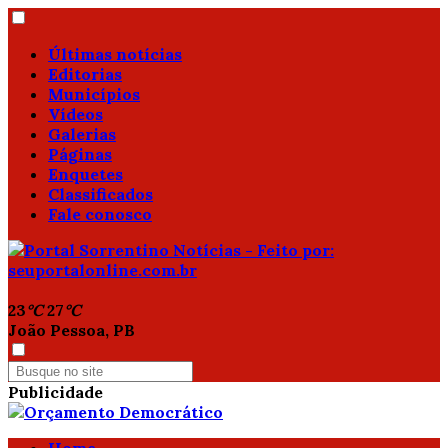
Últimas notícias
Editorias
Municípios
Vídeos
Galerias
Páginas
Enquetes
Classificados
Fale conosco
23
°C
27
°C
João Pessoa, PB
Publicidade