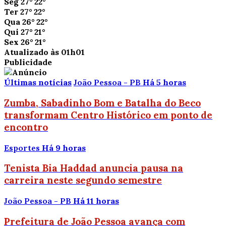
Seg
27°
22°
Ter
27°
22°
Qua
26°
22°
Qui
27°
21°
Sex
26°
21°
Atualizado às 01h01
Publicidade
Últimas notícias
João Pessoa - PB
Há 5 horas
Zumba, Sabadinho Bom e Batalha do Beco
transformam Centro Histórico em ponto de
encontro
Esportes
Há 9 horas
Tenista Bia Haddad anuncia pausa na
carreira neste segundo semestre
João Pessoa - PB
Há 11 horas
Prefeitura de João Pessoa avança com