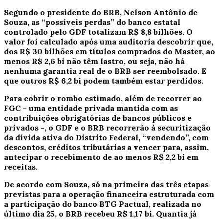
Segundo o presidente do BRB, Nelson Antônio de
Souza, as “possíveis perdas” do banco estatal
controlado pelo GDF totalizam R$ 8,8 bilhões.
O
valor foi calculado após uma auditoria descobrir que,
dos R$ 30 bilhões em títulos comprados do Master, ao
menos R$ 2,6 bi não têm lastro, ou seja, não há
nenhuma garantia real de o BRB ser reembolsado. E
que outros R$ 6,2 bi podem também estar perdidos.
Para cobrir o rombo estimado, além de recorrer ao
FGC – uma entidade privada mantida com as
contribuições obrigatórias de bancos públicos e
privados -, o GDF e o BRB recorrerão à securitização
da dívida ativa do Distrito Federal, “vendendo”, com
descontos, créditos tributárias a vencer para, assim,
antecipar o recebimento de ao menos R$ 2,2 bi em
receitas.
De acordo com Souza, só na primeira das três etapas
previstas para a operação financeira estruturada com
a participação do banco BTG Pactual, realizada no
último dia 25, o BRB recebeu R$ 1,17 bi. Quantia já