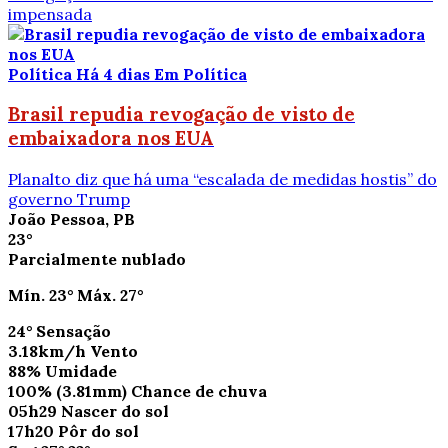
impensada
Política
Há 4 dias
Em Política
Brasil repudia revogação de visto de
embaixadora nos EUA
Planalto diz que há uma “escalada de medidas hostis” do
governo Trump
João Pessoa, PB
23°
Parcialmente nublado
Mín.
23°
Máx.
27°
24°
Sensação
3.18km/h
Vento
88%
Umidade
100%
(3.81mm)
Chance de chuva
05h29
Nascer do sol
17h20
Pôr do sol