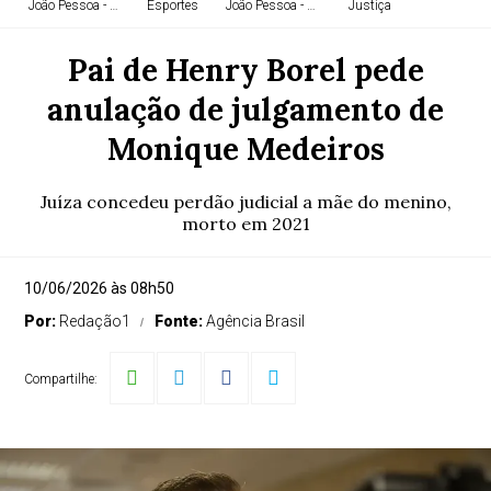
João Pessoa - PB
Esportes
João Pessoa - PB
Justiça
Pai de Henry Borel pede
anulação de julgamento de
João Pessoa - PB
João Pessoa - PB
Política
João Pessoa - PB
Monique Medeiros
Juíza concedeu perdão judicial a mãe do menino,
João Pessoa - PB
Educação
Justiça
João Pessoa - PB
morto em 2021
10/06/2026 às 08h50
Por:
Redação1
Fonte:
Agência Brasil
João Pessoa - PB
João Pessoa - PB
Justiça
Compartilhe: