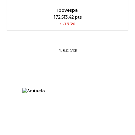
Ibovespa
172,513,42 pts
-1.73%
PUBLICIDADE