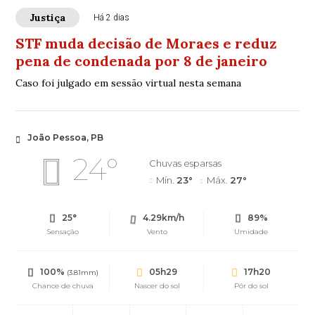
Justiça
Há 2 dias
STF muda decisão de Moraes e reduz
pena de condenada por 8 de janeiro
Caso foi julgado em sessão virtual nesta semana
João Pessoa, PB
24°
Chuvas esparsas
Mín.
23°
Máx.
27°
25°
4.29km/h
89%
Sensação
Vento
Umidade
100%
05h29
17h20
(3.81mm)
Chance de chuva
Nascer do sol
Pôr do sol