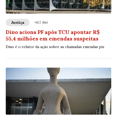
Justiça
Há 2 dias
Dino aciona PF após TCU apontar R$
55,4 milhões em emendas suspeitas
Dino é o relator da ação sobre as chamadas emendas pix