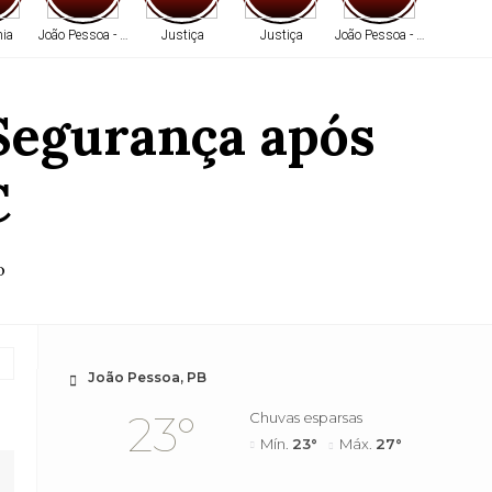
ia
João Pessoa - PB
Justiça
Justiça
João Pessoa - PB
 Segurança após
C
o
João Pessoa, PB
23°
Chuvas esparsas
Mín.
23°
Máx.
27°