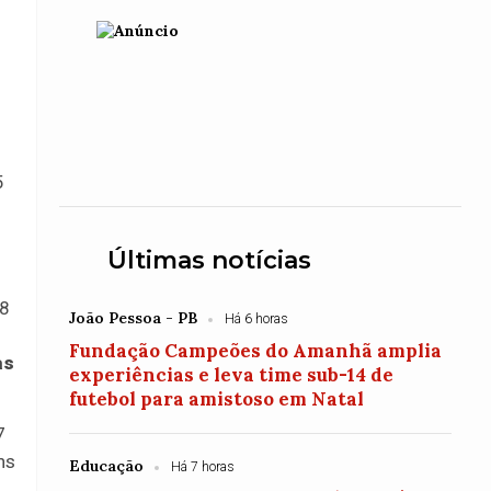
5
Últimas notícias
18
João Pessoa - PB
Há 6 horas
Fundação Campeões do Amanhã amplia
as
experiências e leva time sub-14 de
futebol para amistoso em Natal
7
ns
Educação
Há 7 horas