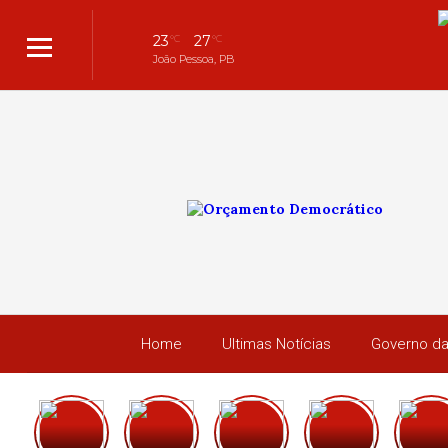
23
27
°C
°C
João Pessoa, PB
Home
Ultimas Notícias
Governo da