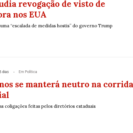
udia revogação de visto de
ora nos EUA
á uma “escalada de medidas hostis” do governo Trump
3 dias
Em Política
nos se manterá neutro na corrid
ial
as coligações feitas pelos diretórios estaduais