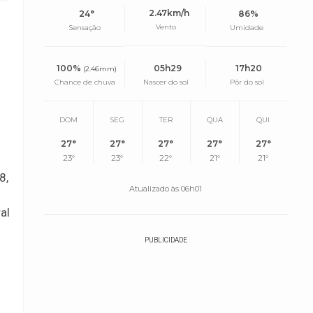
2.47km/h
24°
86%
Vento
Sensação
Umidade
,
100%
05h29
17h20
(2.46mm)
Chance de chuva
Nascer do sol
Pôr do sol
DOM
SEG
TER
QUA
QUI
27°
27°
27°
27°
27°
23°
23°
22°
21°
21°
8,
Atualizado às 06h01
al
PUBLICIDADE