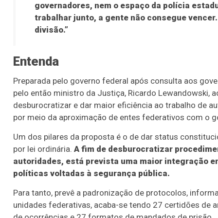
governadores, nem o espaço da polícia estadu
trabalhar junto, a gente não consegue vencer.
divisão.”
Entenda
Preparada pelo governo federal após consulta aos gove
pelo então ministro da Justiça, Ricardo Lewandowski, 
desburocratizar e dar maior eficiência ao trabalho de 
por meio da aproximação de entes federativos com o go
Um dos pilares da proposta é o de dar status constituc
por lei ordinária.
A fim de desburocratizar procedimen
autoridades, está prevista uma maior integração en
políticas voltadas à segurança pública.
Para tanto, prevê a padronização de protocolos, infor
unidades federativas, acaba-se tendo 27 certidões de an
de ocorrências e 27 formatos de mandados de prisão.