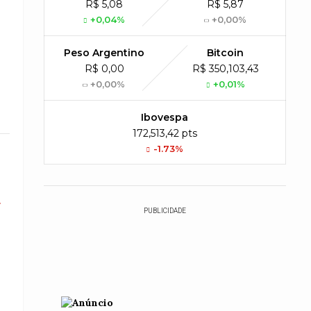
R$ 5,08
R$ 5,87
+0,04%
+0,00%
Peso Argentino
Bitcoin
R$ 0,00
R$ 350,103,43
+0,00%
+0,01%
Ibovespa
172,513,42 pts
-1.73%
a
PUBLICIDADE