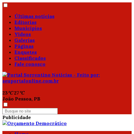
Últimas notícias
Editorias
Municípios
Vídeos
Galerias
Páginas
Enquetes
Classificados
Fale conosco
23
°C
27
°C
João Pessoa, PB
Publicidade