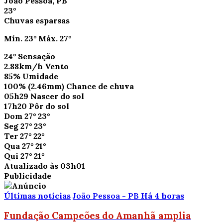
João Pessoa, PB
23°
Chuvas esparsas
Mín.
23°
Máx.
27°
24°
Sensação
2.88km/h
Vento
85%
Umidade
100%
(2.46mm)
Chance de chuva
05h29
Nascer do sol
17h20
Pôr do sol
Dom
27°
23°
Seg
27°
23°
Ter
27°
22°
Qua
27°
21°
Qui
27°
21°
Atualizado às 03h01
Publicidade
Últimas notícias
João Pessoa - PB
Há 4 horas
Fundação Campeões do Amanhã amplia