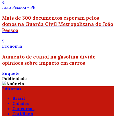
4
João Pessoa - PB
Mais de 300 documentos esperam pelos
donos na Guarda Civil Metropolitana de João
Pessoa
5
Economia
Aumento de etanol na gasolina divide
opiniões sobre impacto em carros
Enquete
Publicidade
Editorias
Brasil
Cidades
Concursos
Cotidiano