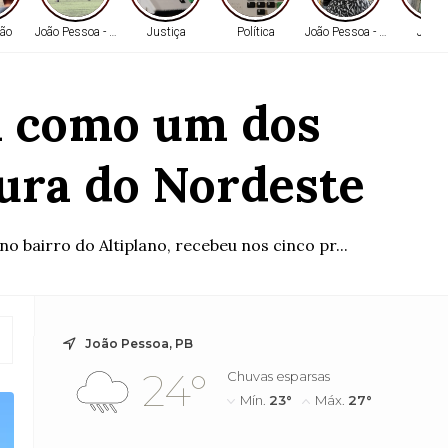
ão
João Pessoa - PB
Justiça
Política
João Pessoa - PB
Justi
a como um dos
tura do Nordeste
o bairro do Altiplano, recebeu nos cinco pr...
João Pessoa, PB
24°
Chuvas esparsas
Mín.
23°
Máx.
27°