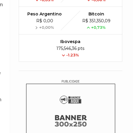
om
Peso Argentino
Bitcoin
R$ 0,00
R$ 351,350,09
+0,00%
+0,73%
Ibovespa
175,546,36 pts
-1.23%
e
PUBLICIDADE
m