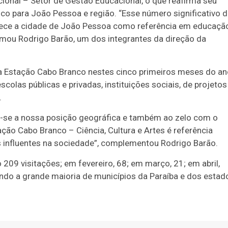
ucional – Setor de Gestão Educacional, o que reafirma seu
co para João Pessoa e região. “Esse número significativo 
alece a cidade de João Pessoa como referência em educaçã
firmou Rodrigo Barão, um dos integrantes da direção da
 da Estação Cabo Branco nestes cinco primeiros meses do a
colas públicas e privadas, instituições sociais, de projetos
.
e-se a nossa posição geográfica e também ao zelo com o
ação Cabo Branco – Ciência, Cultura e Artes é referência
 influentes na sociedade”, complementou Rodrigo Barão.
09 visitações; em fevereiro, 68; em março, 21; em abril,
sendo a grande maioria de municípios da Paraíba e dos estad