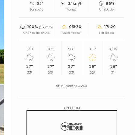
25°
3.1km/h
86%
Sensação
Vento
Umidade
100%
05h30
17h20
(3.85mm)
Chance de chuva
Nascer do sol
Pôr do sol
SÁB
DOM
SEG
TER
QUA
27°
27°
27°
26°
26°
23°
23°
23°
22°
21°
Atualizado às 06h01
PUBLICIDADE