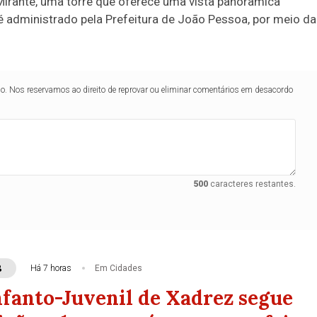
irante, uma torre que oferece uma vista panorâmica
é administrado pela Prefeitura de João Pessoa, por meio da
lo. Nos reservamos ao direito de reprovar ou eliminar comentários em desacordo
500
caracteres restantes.
B
Há 7 horas
Em Cidades
nfanto-Juvenil de Xadrez segue