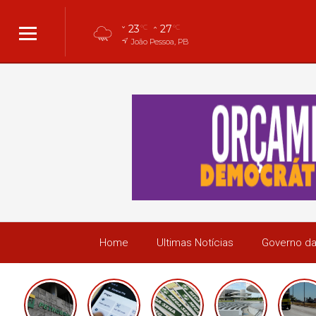
23
27
°C
°C
João Pessoa, PB
Home
Ultimas Notícias
Governo da