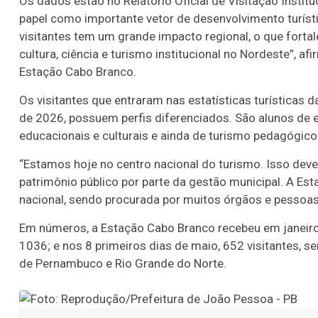
Os dados estão no Relatório Oficial de Visitação Instit
papel como importante vetor de desenvolvimento turísti
visitantes tem um grande impacto regional, o que fort
cultura, ciência e turismo institucional no Nordeste”, a
Estação Cabo Branco.
Os visitantes que entraram nas estatísticas turísticas
de 2026, possuem perfis diferenciados. São alunos de es
educacionais e culturais e ainda de turismo pedagógico
“Estamos hoje no centro nacional do turismo. Isso dev
patrimônio público por parte da gestão municipal. A Est
nacional, sendo procurada por muitos órgãos e pessoas
Em números, a Estação Cabo Branco recebeu em janeiro 2
1036; e nos 8 primeiros dias de maio, 652 visitantes, 
de Pernambuco e Rio Grande do Norte.