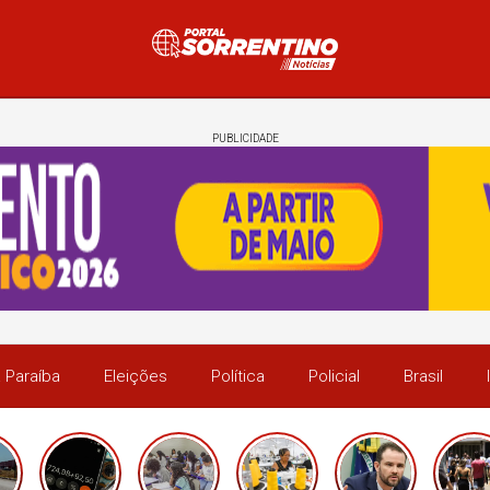
PUBLICIDADE
 Paraíba
Eleições
Política
Policial
Brasil