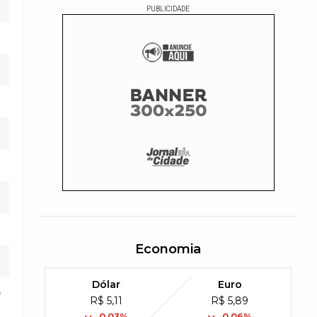
PUBLICIDADE
Economia
Dólar
Euro
e
R$ 5,11
R$ 5,89
-0,03%
-0,06%