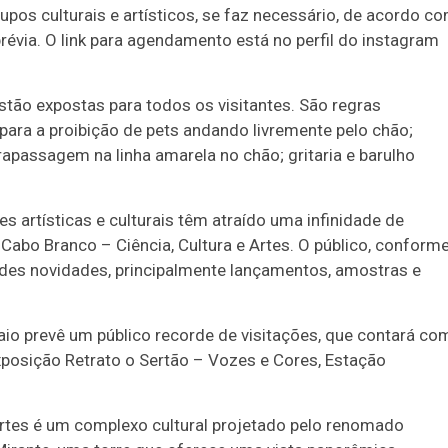
pos culturais e artísticos, se faz necessário, de acordo c
via. O link para agendamento está no perfil do instagram
tão expostas para todos os visitantes. São regras
ra a proibição de pets andando livremente pelo chão;
rapassagem na linha amarela no chão; gritaria e barulho
s artísticas e culturais têm atraído uma infinidade de
 Cabo Branco – Ciência, Cultura e Artes. O público, conform
ndes novidades, principalmente lançamentos, amostras e
o prevê um público recorde de visitações, que contará co
Exposição Retrato o Sertão – Vozes e Cores, Estação
Artes é um complexo cultural projetado pelo renomado