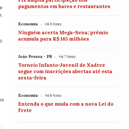
Pix amplia participação nos
pagamentos em bares e restaurantes
de
o,
Economia
Há 6 horas
Ninguém acerta Mega-Sena; prêmio
acumula para R$ 165 milhões
no
João Pessoa - PB
Há 7 horas
Torneio Infanto-Juvenil de Xadrez
segue com inscrições abertas até esta
sexta-feira
Economia
Há 8 horas
os
Entenda o que muda com a nova Lei do
Frete