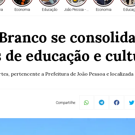
ia
Economia
Educação
João Pessoa - PB
Economia
Educaç
 Branco se consolid
s de educação e cul
tes, pertencente a Prefeitura de João Pessoa e localizada n
Compartilhe: