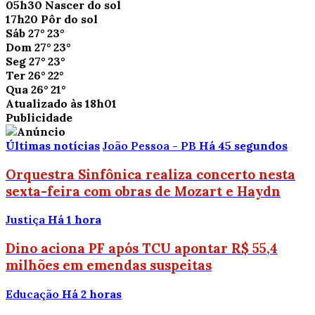
05h30
Nascer do sol
17h20
Pôr do sol
Sáb
27°
23°
Dom
27°
23°
Seg
27°
23°
Ter
26°
22°
Qua
26°
21°
Atualizado às 18h01
Publicidade
Últimas notícias
João Pessoa - PB
Há 45 segundos
Orquestra Sinfônica realiza concerto nesta
sexta-feira com obras de Mozart e Haydn
Justiça
Há 1 hora
Dino aciona PF após TCU apontar R$ 55,4
milhões em emendas suspeitas
Educação
Há 2 horas