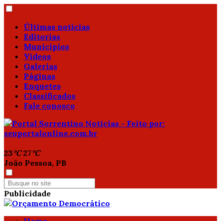
Últimas notícias
Editorias
Municípios
Vídeos
Galerias
Páginas
Enquetes
Classificados
Fale conosco
23
°C
27
°C
João Pessoa, PB
Publicidade