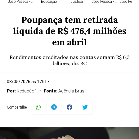
João Pessoa - PB
Educação
Justiça
João Pessoa - PB
João Pessoa
Poupança tem retirada
líquida de R$ 476,4 milhões
em abril
Rendimentos creditados nas contas somam R$ 6,3
bilhões, diz BC
08/05/2026 às 17h17
Por:
Redação1
Fonte:
Agência Brasil
Compartilhe: