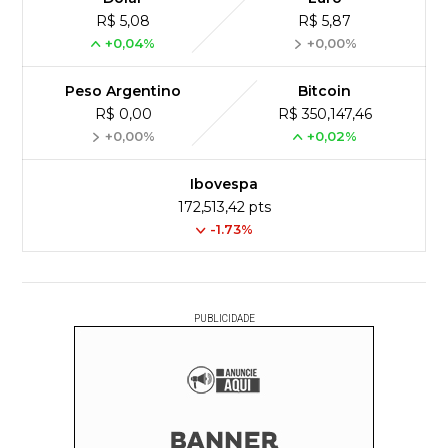
R$ 5,08
R$ 5,87
+0,04%
+0,00%
Peso Argentino
Bitcoin
R$ 0,00
R$ 350,147,46
+0,00%
+0,02%
Ibovespa
172,513,42 pts
-1.73%
PUBLICIDADE