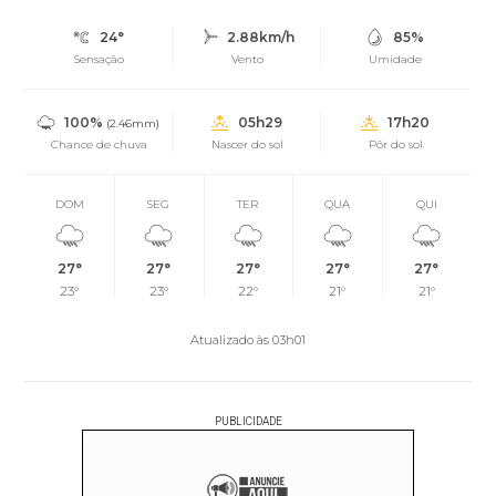
24°
2.88km/h
85%
Sensação
Vento
Umidade
100%
05h29
17h20
(2.46mm)
Chance de chuva
Nascer do sol
Pôr do sol
DOM
SEG
TER
QUA
QUI
27°
27°
27°
27°
27°
23°
23°
22°
21°
21°
Atualizado às 03h01
PUBLICIDADE