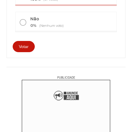
Não
0%
(Nenhum voto)
PUBLICIDADE