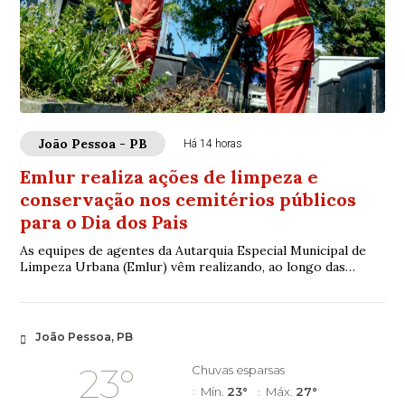
João Pessoa - PB
Há 14 horas
Emlur realiza ações de limpeza e
conservação nos cemitérios públicos
para o Dia dos Pais
As equipes de agentes da Autarquia Especial Municipal de
Limpeza Urbana (Emlur) vêm realizando, ao longo das
últimas semanas, serviços de conservaç...
João Pessoa, PB
23°
Chuvas esparsas
Mín.
23°
Máx.
27°