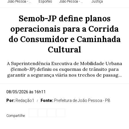
João Pessoa - PB
Esportes
João Pessoa - PB
Justiça
Semob-JP define planos
operacionais para a Corrida
João Pessoa - PB
João Pessoa - PB
Política
João Pessoa - PB
do Consumidor e Caminhada
Cultural
João Pessoa - PB
Educação
Justiça
João Pessoa - PB
A Superintendência Executiva de Mobilidade Urbana
(Semob-JP) definiu os esquemas de trânsito para
garantir a segurança viária nos trechos de passag...
João Pessoa - PB
João Pessoa - PB
Justiça
08/05/2026 às 16h11
Por:
Redação1
Fonte:
Prefeitura de João Pessoa - PB
Compartilhe: