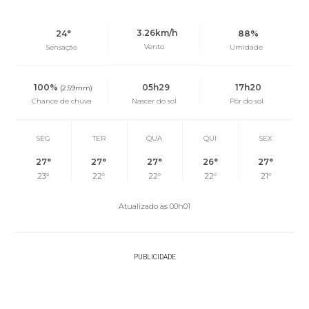
3.26km/h
24°
88%
Vento
Sensação
Umidade
100%
05h29
17h20
(2.59mm)
Chance de chuva
Nascer do sol
Pôr do sol
SEG
TER
QUA
QUI
SEX
27°
27°
27°
26°
27°
23°
22°
22°
22°
21°
Atualizado às 00h01
PUBLICIDADE