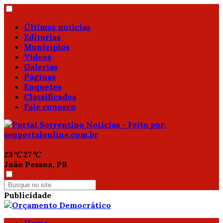
Últimas notícias
Editorias
Municípios
Vídeos
Galerias
Páginas
Enquetes
Classificados
Fale conosco
23
°C
27
°C
João Pessoa, PB
Publicidade