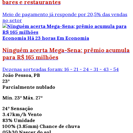
bares e restaurantes
Meio de pagamento já responde por 20,5% das vendas
no setor
Economia
Há 23 horas
Em Economia
Ninguém acerta Mega-Sena; prêmio acumula
para R$ 165 milhões
Dezenas sorteadas foram: 16 - 21 - 24 - 31 - 43 - 54
João Pessoa, PB
23°
Parcialmente nublado
Mín.
23°
Máx.
27°
24°
Sensação
3.47km/h
Vento
83%
Umidade
100%
(3.85mm)
Chance de chuva
05h30
Nascer do sol