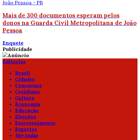
João Pessoa - PB
Mais de 300 documentos esperam pelos
donos na Guarda Civil Metropolitana de João
Pessoa
Enquete
Publicidade
Editorias
Brasil
Cidades
Concursos
Cotidiano
Cultura
Economia
Educação
Eleições
Entretenimento
Esportes
Ver todas