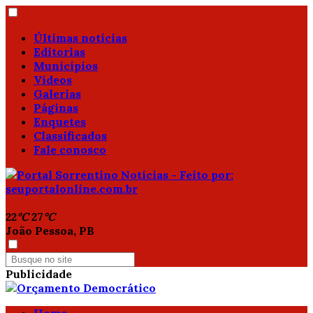
Últimas notícias
Editorias
Municípios
Vídeos
Galerias
Páginas
Enquetes
Classificados
Fale conosco
22
°C
27
°C
João Pessoa, PB
Publicidade