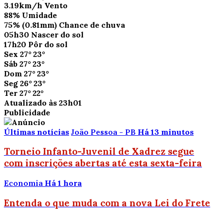
3.19km/h
Vento
88%
Umidade
75%
(0.81mm)
Chance de chuva
05h30
Nascer do sol
17h20
Pôr do sol
Sex
27°
23°
Sáb
27°
23°
Dom
27°
23°
Seg
26°
23°
Ter
27°
22°
Atualizado às 23h01
Publicidade
Últimas notícias
João Pessoa - PB
Há 13 minutos
Torneio Infanto-Juvenil de Xadrez segue
com inscrições abertas até esta sexta-feira
Economia
Há 1 hora
Entenda o que muda com a nova Lei do Frete