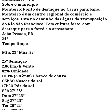
Sobre o município
Monteiro: Ponto de destaque no Cariri paraibano,
Monteiro é um centro regional de comércio e
serviços. Está no caminho das águas da Transposição
do Rio São Francisco. Tem cultura forte, com
destaque para o forró e o artesanato.
João Pessoa, PB
24°
Tempo limpo
Mín.
23°
Máx.
27°
25°
Sensação
2.86km/h
Vento
82%
Umidade
100%
(3.85mm)
Chance de chuva
05h30
Nascer do sol
17h20
Pôr do sol
Sáb
27°
23°
Dom
27°
23°
Seg
27°
23°
Ter
26°
22°