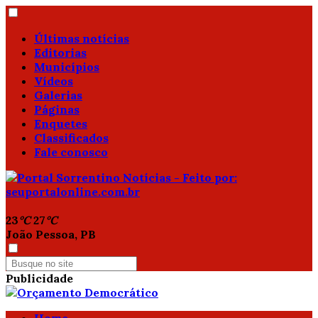
Últimas notícias
Editorias
Municípios
Vídeos
Galerias
Páginas
Enquetes
Classificados
Fale conosco
23
°C
27
°C
João Pessoa, PB
Publicidade