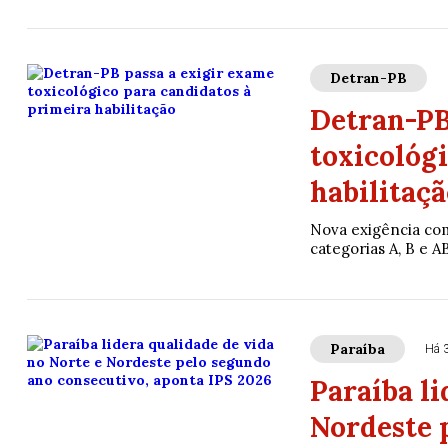
Detran-PB
Detran-PB
toxicológ
habilitaçã
Nova exigência come
categorias A, B e A
Paraíba
Há 
Paraíba li
Nordeste 