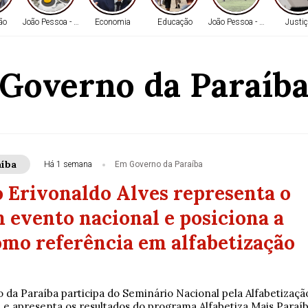
ão
João Pessoa - PB
Economia
Educação
João Pessoa - PB
Justiç
Governo da Paraíb
íba
Há 1 semana
Em Governo da Paraíba
o Erivonaldo Alves representa o
 evento nacional e posiciona a
omo referência em alfabetização
 da Paraíba participa do Seminário Nacional pela Alfabetizaçã
, e apresenta os resultados do programa Alfabetiza Mais Paraí