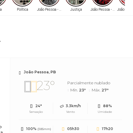
a
Política
João Pessoa - PB
Justiça
João Pessoa - PB
João Pess
a
João Pessoa, PB
23°
Parcialmente nublado
Mín.
23°
Máx.
27°
24°
3.3km/h
88%
Sensação
Vento
Umidade
o
100%
05h30
17h20
(3.85mm)
ba