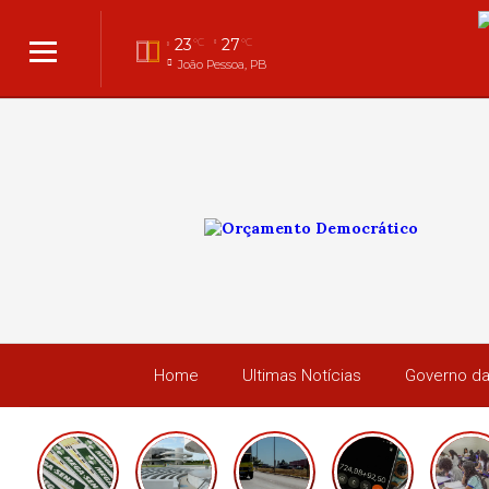
23
27
°C
°C
João Pessoa, PB
Home
Ultimas Notícias
Governo da