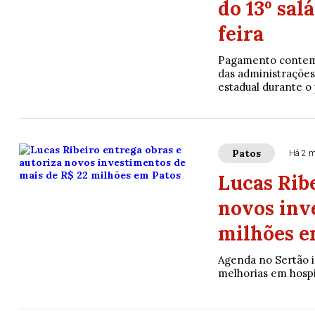
do 13º sal
feira
Pagamento contempl
das administrações
estadual durante o 
Patos
Há 2 
Lucas Ribe
novos inv
milhões e
Agenda no Sertão i
melhorias em hospi