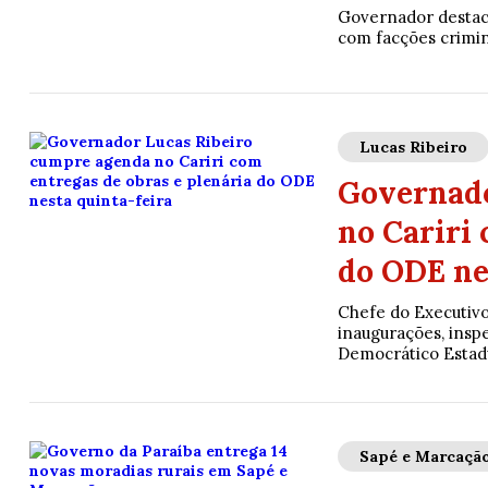
Governador destaco
com facções crimino
Lucas Ribeiro
Governado
no Cariri 
do ODE ne
Chefe do Executivo 
inaugurações, insp
Democrático Estad
Sapé e Marcaçã