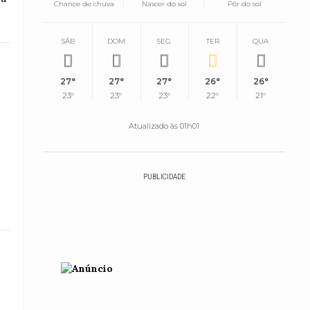
Chance de chuva
Nascer do sol
Pôr do sol
SÁB
DOM
SEG
TER
QUA
27°
27°
27°
26°
26°
23°
23°
23°
22°
21°
Atualizado às 01h01
PUBLICIDADE