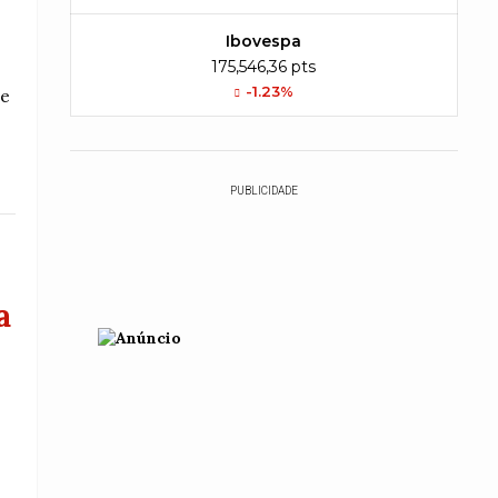
Ibovespa
175,546,36 pts
-1.23%
 e
PUBLICIDADE
a