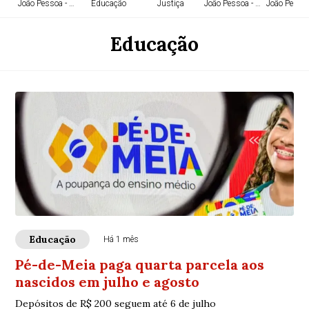
João Pessoa - PB
Educação
Justiça
João Pessoa - PB
João Pessoa
Educação
Educação
Há 1 mês
Pé-de-Meia paga quarta parcela aos
nascidos em julho e agosto
Depósitos de R$ 200 seguem até 6 de julho