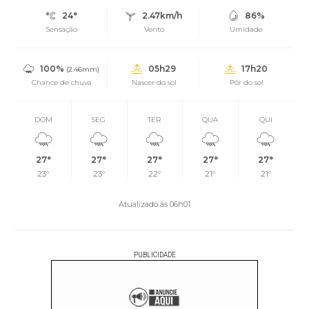
24°
2.47km/h
86%
Sensação
Vento
Umidade
100%
05h29
17h20
(2.46mm)
Chance de chuva
Nascer do sol
Pôr do sol
DOM
SEG
TER
QUA
QUI
27°
27°
27°
27°
27°
23°
23°
22°
21°
21°
Atualizado às 06h01
PUBLICIDADE