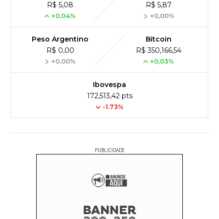
R$ 5,08
R$ 5,87
+0,04%
+0,00%
Peso Argentino
Bitcoin
R$ 0,00
R$ 350,166,54
+0,00%
+0,03%
Ibovespa
172,513,42 pts
-1.73%
PUBLICIDADE