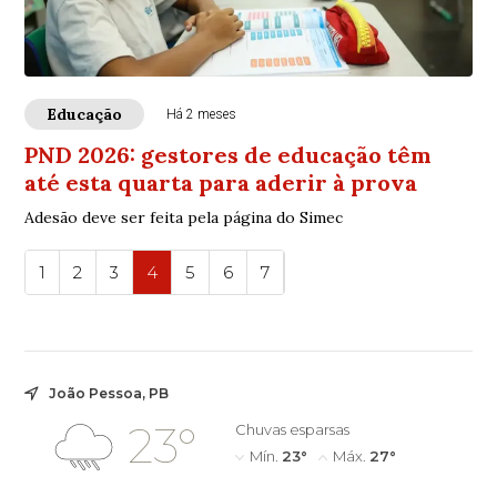
Educação
Há 2 meses
PND 2026: gestores de educação têm
até esta quarta para aderir à prova
Adesão deve ser feita pela página do Simec
1
2
3
4
5
6
7
João Pessoa, PB
23°
Chuvas esparsas
Mín.
23°
Máx.
27°